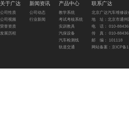
关于广达
新闻资讯
产品中心
联系广达
公司性质
公司动态
教学系统
北京广达汽车维修设
公司视频
行业新闻
考试考核系统
地 址：北京市通州
荣誉资质
实训教具
电 话： 010-884369
发展历程
汽保设备
传 真： 010-884369
汽车检测线
邮 编： 101118
轨道交通
网站备案：京ICP备13