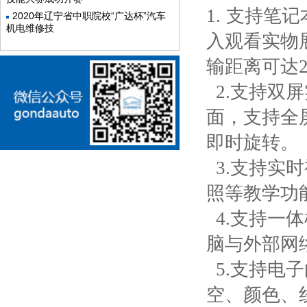
1.
支持笔记
2020年辽宁省中职院校“广达杯”汽车
机电维修技
入观看实物
输距离可达2
2.支持双
面，支持全
即时旋转。
3.支持实
照等教学功
4.支持一
脑与外部网
5.支持电
空、颜色、