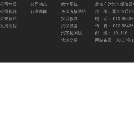
公司性质
公司动态
教学系统
北京广达汽车维修设
公司视频
行业新闻
考试考核系统
地 址：北京市通州
荣誉资质
实训教具
电 话： 010-884369
发展历程
汽保设备
传 真： 010-884369
汽车检测线
邮 编： 101118
轨道交通
网站备案：京ICP备13