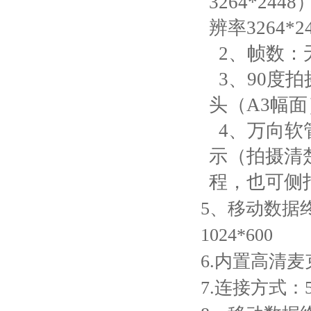
3264*2
辨率3264*2
2、帧数：无线
3、90度
头（A3幅面
4、万向软
示（拍摄清
程，也可侧
5
、移动数据终
1024*600
6.内置高清
7.连接方式：